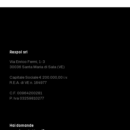
Rexpol srl
Via Enrico Fermi, 1-3
30036 Santa Maria di Sala (VE)
Capitale Sociale € 200.000,00 i.v.
R.E.A. di VE n. 164977
C.F. 00964200281
P. Iva 03259810277
Hai domande