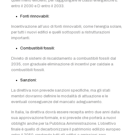
quelli meno efficienti, per raggiungere le classi energetiche E
entro il 2030 e D entro il 2033.
Fonti rinnovabili:
Incentivazione all’uso di fonti rinnovabili, come l’energia solare,
per tutti i nuovi edifici e quelli sottoposti a ristrutturazioni
importanti.
Combustibili fossili:
Divieto di sistemi di riscaldamento a combustibili fossili dal
2035, con graduale eliminazione di incentivi per caldaie a
combustibili fossili.
Sanzioni:
La direttiva non prevede sanzioni specifiche, ma gli stati
membri dovranno definire le modalità di attuazione e le
eventuali conseguenze del mancato adeguamento.
In Italia, la direttiva dovrà essere recepita entro due anni dalla
sua approvazione formale, e si prevede che porterà a nuovi
obblighi anche per la Pubblica Amministrazione. L’obiettivo
finale è quello di decarbonizzare il patrimonio edilizio europeo
entro il 2050, rendendo tutti gli edifici a emissioni zero.