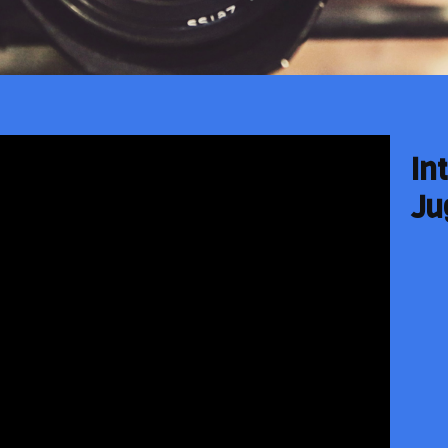
In
Ju