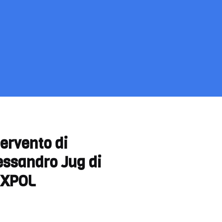
tervento di
essandro Jug di
XPOL