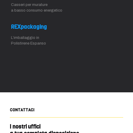
Casseri per murature
a basso consumo energetico
REXpackaging
L’imballaggio in
Polistirene Espanso
CONTATTACI
I nostri uffici