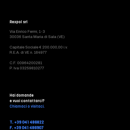
Rexpol srl
Via Enrico Fermi, 1-3
30036 Santa Maria di Sala (VE)
Capitale Sociale € 200.000,00 i.v.
R.E.A. di VE n. 164977
C.F. 00964200281
P. Iva 03259810277
Hai domande
e vuoi contattarci?
Chiamaci o visitaci.
T. +39 041 486822
F. +39 041 486907